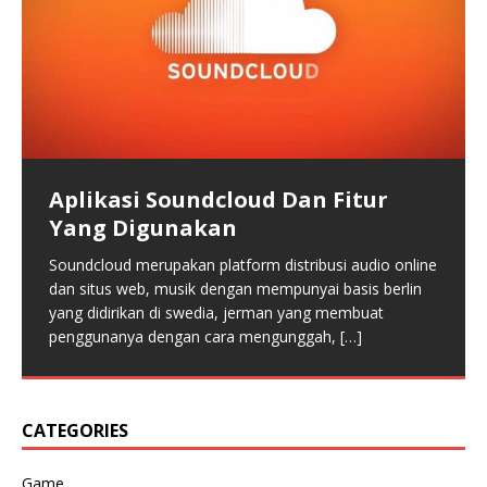
Tipe-Tipe Televisi LED dan
Membahas Tentang Pengertian
Tentang Fitur Aplikasi Facebook
Tentang Aplikasi Shareit Yang
menarik
Komputer Dan Keamanan
Sangat Populer Sebagai Media
Membuat Pemerintah India
Aplikasi Soundcloud Dan Fitur
Sebenarnya televisi LED merupakan perkembangan
Komputer.
Sosial
Menjadi Marah
Yang Digunakan
dari teknologi LCD TV, yang merupakan jenis TV LED
ini mempunyai teknologi LED sumber cahaya untuk
Pengertian komputer merupakan perangkat elektronik
Facebook merupakan fitur yang menjadikan pengikut
Pada awalnya perusahaan pengembangan aplikasi
Soundcloud merupakan platform distribusi audio online
mengganti cahaya berpendar, teknologi
[…]
yang bisa menerima, menyimpan, memanipulasi, dan
untuk memperlihatkan pengertian untuk anda sebagai
shareit menjadikan aplikasi yang memungkinkan untuk
dan situs web, musik dengan mempunyai basis berlin
menghasilkan data dan informasi dengan cara
konten kreator. Anda bisa melakukan pembelian fitur
pengguna smartphone dapat membagikan file, tautan,
yang didirikan di swedia, jerman yang membuat
membuat rangkaian instruksi bisa dikatakan sebagai
dan membagikan kepada anda untuk memperlihatkan
dan aplikasi antar perangkat secara langsung. Shareit
penggunanya dengan cara mengunggah,
[…]
program. komputer
[…]
[…]
juga
[…]
CATEGORIES
Game