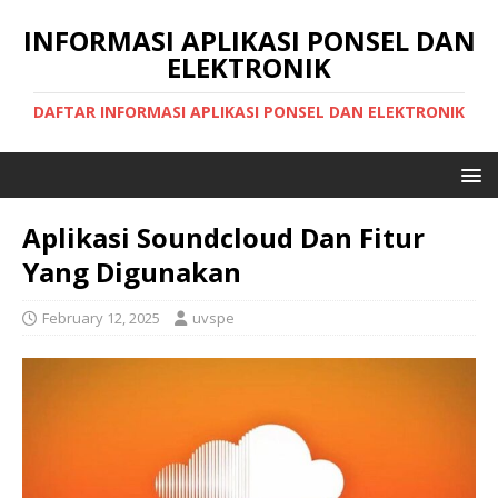
INFORMASI APLIKASI PONSEL DAN
ELEKTRONIK
DAFTAR INFORMASI APLIKASI PONSEL DAN ELEKTRONIK
Aplikasi Soundcloud Dan Fitur
Yang Digunakan
February 12, 2025
uvspe