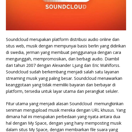
Soundcloud merupakan platform distribusi audio online dan
situs web, musik dengan mempunyai basis berlin yang didirikan
di swedia, jerman yang membuat penggunanya dengan cara
mengunggah, mempromosikan, dan berbagi audio. Diambil
dari tahun 2007 dengan Alexander Ljung dan Eric Wahlforss.
Soundcloud sudah berkembang menjadi salah satu layanan
streaming musik yang paling besar. Soundcloud menawarkan
keanggotaan yang tidak memiliki bayaran dan berbayar di
platform, tersedia untuk layar utama dan perangkat seluler.
Fitur utama yang menjadi alasan Soundcloud memungkinkan
seniman mengupload musik mereka dengan URL khusus. Yang
dimana hal ini merupakan perbedaan yang nyata antara dua
hal dengan My Space, dengan yang hany memposting musik
dalam situs My Space, dengan membiarkan file suara yang