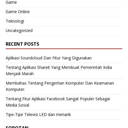
Game
Game Online
Teknologi
Uncategorized
RECENT POSTS
Aplikasi Soundcloud Dan Fitur Yang Digunakan
Tentang Aplikasi Shareit Yang Membuat Pemerintah India
Menjadi Marah
Membahas Tentang Pengertian Komputer Dan Keamanan
Komputer.
Tentang Fitur Aplikasi Facebook Sangat Populer Sebagai
Media Sosial
Tipe-Tipe Televisi LED dan menarik