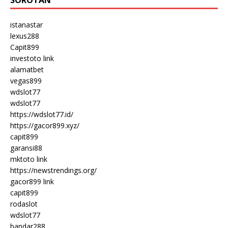
SOROTAN
istanastar
lexus288
Capit899
investoto link
alamatbet
vegas899
wdslot77
wdslot77
https://wdslot77.id/
https://gacor899.xyz/
capit899
garansi88
mktoto link
https://newstrendings.org/
gacor899 link
capit899
rodaslot
wdslot77
bandar288