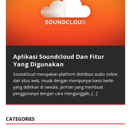
Komputer Dan Keamanan
Sangat Populer Sebagai Media
menarik
Komputer.
Sosial
Sebenarnya televisi LED merupakan perkembangan
dari teknologi LCD TV, yang merupakan jenis TV LED
Pengertian komputer merupakan perangkat elektronik
Facebook merupakan fitur yang menjadikan pengikut
ini mempunyai teknologi LED sumber cahaya untuk
yang bisa menerima, menyimpan, memanipulasi, dan
untuk memperlihatkan pengertian untuk anda sebagai
mengganti cahaya berpendar, teknologi
[…]
menghasilkan data dan informasi dengan cara
konten kreator. Anda bisa melakukan pembelian fitur
membuat rangkaian instruksi bisa dikatakan sebagai
dan membagikan kepada anda untuk memperlihatkan
Tentang Aplikasi Shareit Yang
program. komputer
[…]
[…]
Membuat Pemerintah India
Aplikasi Soundcloud Dan Fitur
Menjadi Marah
Yang Digunakan
Pada awalnya perusahaan pengembangan aplikasi
Soundcloud merupakan platform distribusi audio online
shareit menjadikan aplikasi yang memungkinkan untuk
dan situs web, musik dengan mempunyai basis berlin
pengguna smartphone dapat membagikan file, tautan,
yang didirikan di swedia, jerman yang membuat
dan aplikasi antar perangkat secara langsung. Shareit
penggunanya dengan cara mengunggah,
[…]
juga
[…]
CATEGORIES