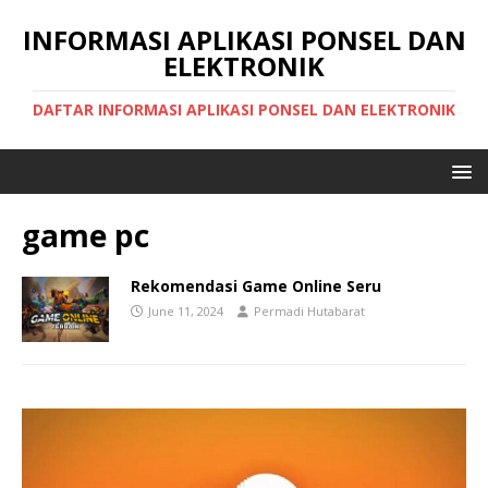
INFORMASI APLIKASI PONSEL DAN
ELEKTRONIK
DAFTAR INFORMASI APLIKASI PONSEL DAN ELEKTRONIK
game pc
Rekomendasi Game Online Seru
June 11, 2024
Permadi Hutabarat
Tentang Fitur Aplikasi Facebook
Tipe-Tipe Televisi LED dan