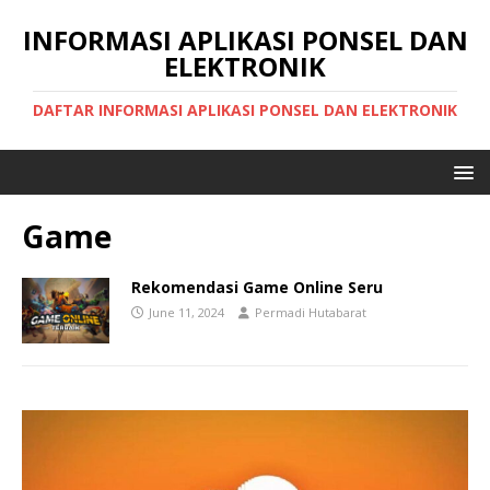
INFORMASI APLIKASI PONSEL DAN
ELEKTRONIK
DAFTAR INFORMASI APLIKASI PONSEL DAN ELEKTRONIK
Game
Rekomendasi Game Online Seru
June 11, 2024
Permadi Hutabarat