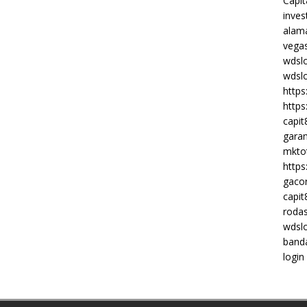
Capi
inves
alam
vega
wdsl
wdsl
https
https
capit
garan
mktot
https
gacor
capit
rodas
wdsl
band
login