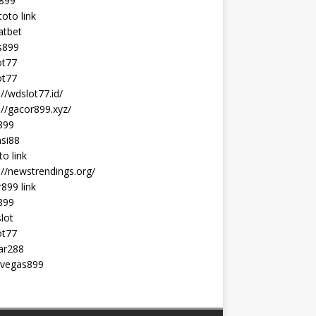
t899
toto link
atbet
s899
ot77
ot77
://wdslot77.id/
://gacor899.xyz/
899
si88
o link
://newstrendings.org/
899 link
899
lot
ot77
ar288
 vegas899