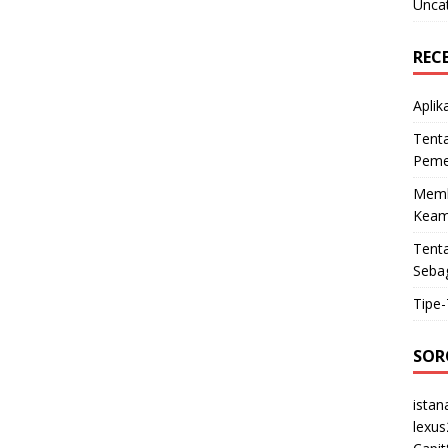
Unca
REC
Aplik
Tenta
Peme
Memb
Keam
Tenta
Sebag
Tipe-
SOR
istan
lexu