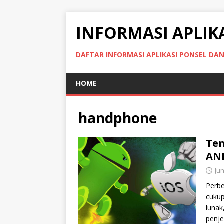
INFORMASI APLIK
DAFTAR INFORMASI APLIKASI PONSEL DA
HOME
handphone
Ten
AN
Jun
Perbe
cukup
lunak
penje