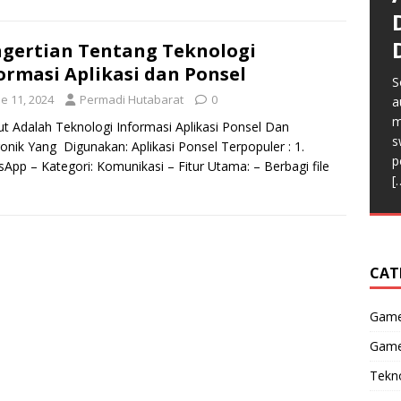
S
p
gertian Tentang Teknologi
y
ormasi Aplikasi dan Ponsel
m
S
P
F
P
u
e 11, 2024
Permadi Hutabarat
0
a
p
m
a
t
m
m
ut Adalah Teknologi Informasi Aplikasi Ponsel Dan
m
m
s
m
ronik Yang Digunakan: Aplikasi Ponsel Terpopuler : 1.
s
s
p
c
App – Kategori: Komunikasi – Fitur Utama: – Berbagi file
m
t
[
d
m
s
m
CAT
Gam
Game
Tekn