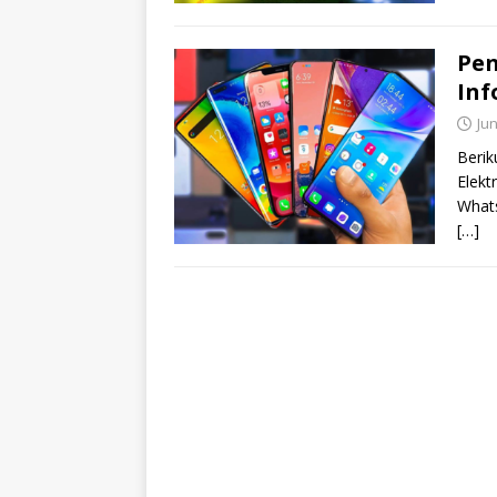
Pen
Inf
Jun
Berik
Elekt
Whats
[…]