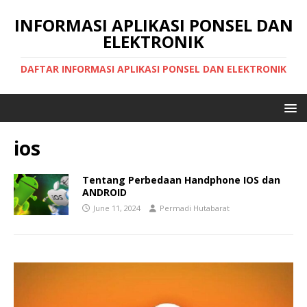
INFORMASI APLIKASI PONSEL DAN
ELEKTRONIK
DAFTAR INFORMASI APLIKASI PONSEL DAN ELEKTRONIK
ios
Tentang Perbedaan Handphone IOS dan
ANDROID
June 11, 2024
Permadi Hutabarat