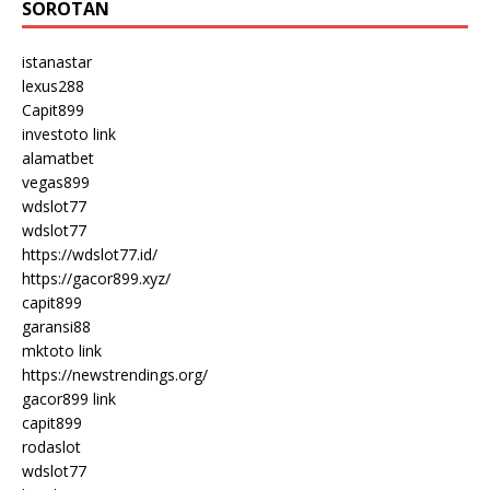
SOROTAN
istanastar
lexus288
Capit899
investoto link
alamatbet
vegas899
wdslot77
wdslot77
https://wdslot77.id/
https://gacor899.xyz/
capit899
garansi88
mktoto link
https://newstrendings.org/
gacor899 link
capit899
rodaslot
wdslot77